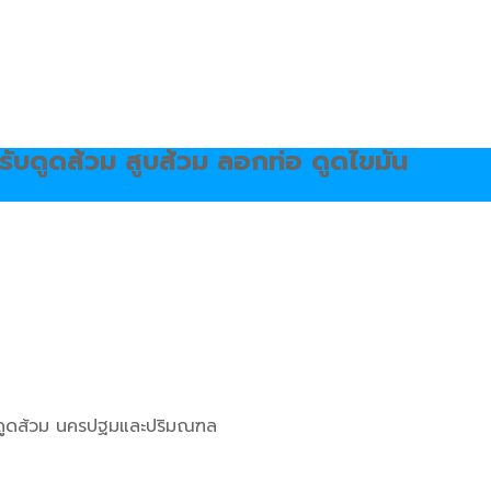
ับดูดส้วม สูบส้วม ลอกท่อ ดูดไขมัน
รับดูดส้วม นครปฐมและปริมณฑล