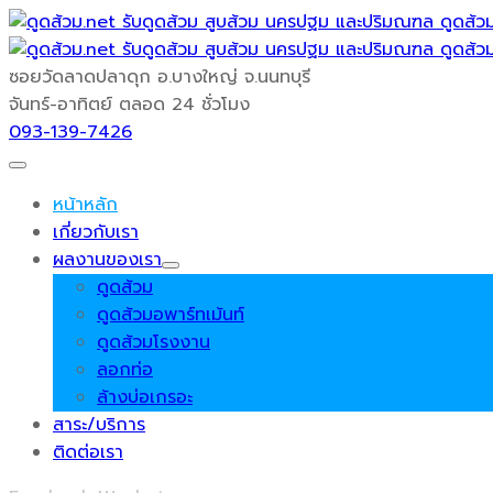
ซอยวัดลาดปลาดุก
อ.บางใหญ่ จ.นนทบุรี
จันทร์-อาทิตย์
ตลอด 24 ชั่วโมง
093-139-7426
หน้าหลัก
เกี่ยวกับเรา
ผลงานของเรา
ดูดส้วม
ดูดส้วมอพาร์ทเม้นท์
ดูดส้วมโรงงาน
ลอกท่อ
ล้างบ่อเกรอะ
สาระ/บริการ
ติดต่อเรา