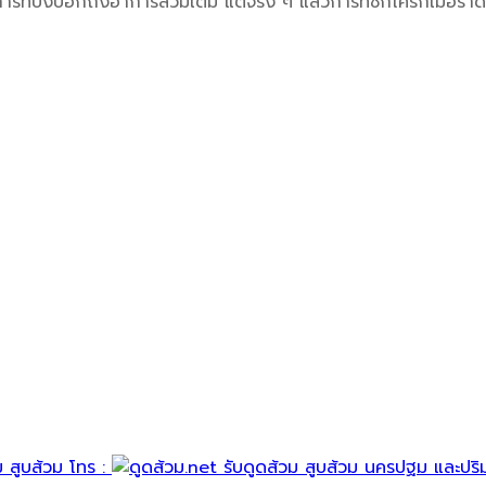
การที่บ่งบอกถึงอาการส้วมเต็ม แต่จริง ๆ แล้วการที่ชักโครกเมือร