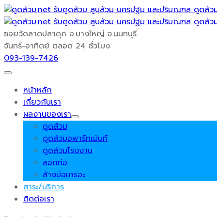
ซอยวัดลาดปลาดุก
อ.บางใหญ่ จ.นนทบุรี
จันทร์-อาทิตย์
ตลอด 24 ชั่วโมง
093-139-7426
หน้าหลัก
เกี่ยวกับเรา
ผลงานของเรา
ดูดส้วม
ดูดส้วมอพาร์ทเม้นท์
ดูดส้วมโรงงาน
ลอกท่อ
ล้างบ่อเกรอะ
สาระ/บริการ
ติดต่อเรา