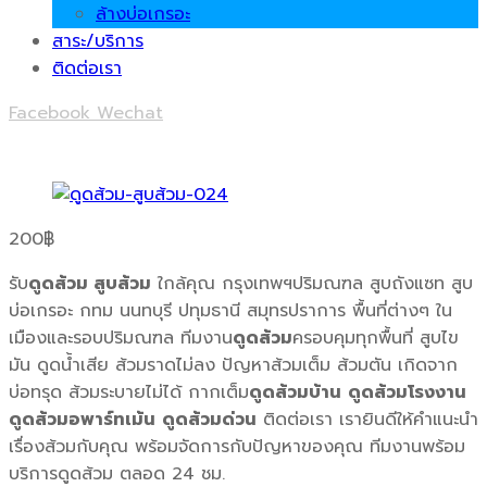
ล้างบ่อเกรอะ
สาระ/บริการ
ติดต่อเรา
Facebook
Wechat
200
฿
รับ
ดูดส้วม สูบส้วม
ใกล้คุณ กรุงเทพฯปริมณฑล สูบถังแซท สูบ
บ่อเกรอะ กทม นนทบุรี ปทุมธานี สมุทรปราการ พื้นที่ต่างๆ ใน
เมืองและรอบปริมณฑล ทีมงาน
ดูดส้วม
ครอบคุมทุกพื้นที่ สูบไข
มัน ดูดน้ำเสีย ส้วมราดไม่ลง ปัญหาส้วมเต็ม ส้วมตัน เกิดจาก
บ่อทรุด ส้วมระบายไม่ได้ กากเต็ม
ดูดส้วมบ้าน
ดูดส้วมโรงงาน
ดูดส้วมอพาร์ทเม้น
ดูดส้วมด่วน
ติดต่อเรา เรายินดีให้คำแนะนำ
เรื่องส้วมกับคุณ พร้อมจัดการกับปัญหาของคุณ ทีมงานพร้อม
บริการดูดส้วม ตลอด 24 ชม.