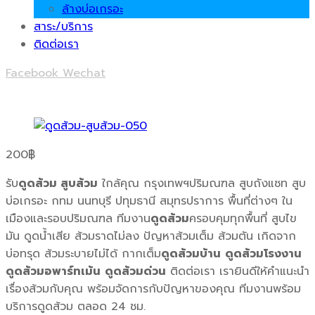
ล้างบ่อเกรอะ
สาระ/บริการ
ติดต่อเรา
Facebook
Wechat
200
฿
รับ
ดูดส้วม สูบส้วม
ใกล้คุณ กรุงเทพฯปริมณฑล สูบถังแซท สูบ
บ่อเกรอะ กทม นนทบุรี ปทุมธานี สมุทรปราการ พื้นที่ต่างๆ ใน
เมืองและรอบปริมณฑล ทีมงาน
ดูดส้วม
ครอบคุมทุกพื้นที่ สูบไข
มัน ดูดน้ำเสีย ส้วมราดไม่ลง ปัญหาส้วมเต็ม ส้วมตัน เกิดจาก
บ่อทรุด ส้วมระบายไม่ได้ กากเต็ม
ดูดส้วมบ้าน
ดูดส้วมโรงงาน
ดูดส้วมอพาร์ทเม้น
ดูดส้วมด่วน
ติดต่อเรา เรายินดีให้คำแนะนำ
เรื่องส้วมกับคุณ พร้อมจัดการกับปัญหาของคุณ ทีมงานพร้อม
บริการดูดส้วม ตลอด 24 ชม.