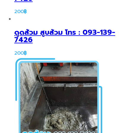
200
฿
ดูดส้วม สูบส้วม โทร : 093-139-
7426
200
฿